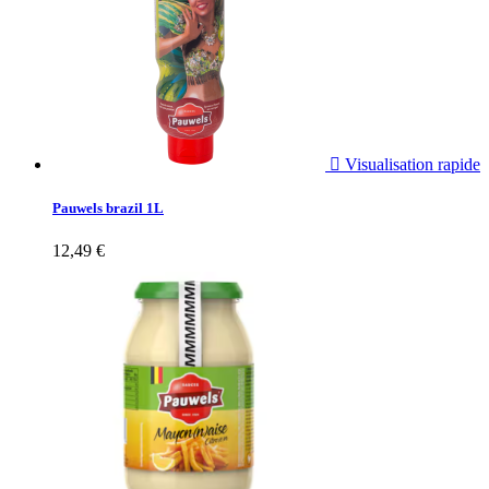

Visualisation rapide
Pauwels brazil 1L
12,49 €