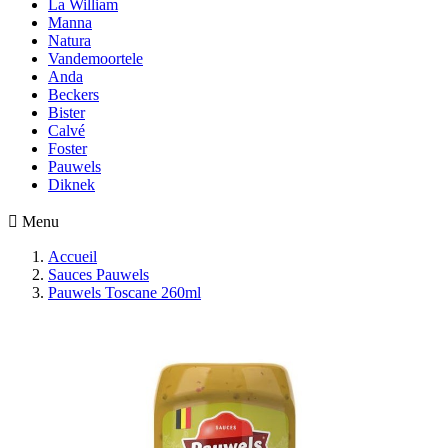
La William
Manna
Natura
Vandemoortele
Anda
Beckers
Bister
Calvé
Foster
Pauwels
Diknek

Menu
Accueil
Sauces Pauwels
Pauwels Toscane 260ml