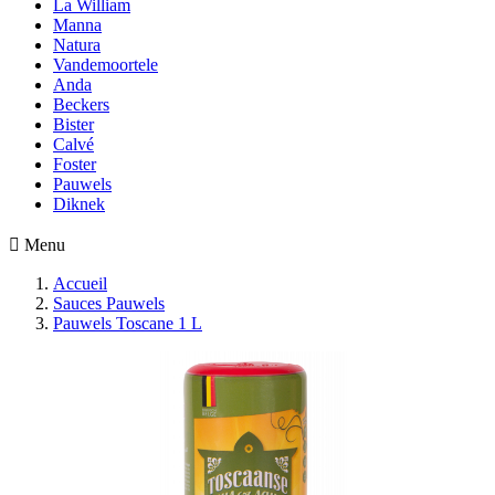
La William
Manna
Natura
Vandemoortele
Anda
Beckers
Bister
Calvé
Foster
Pauwels
Diknek

Menu
Accueil
Sauces Pauwels
Pauwels Toscane 1 L