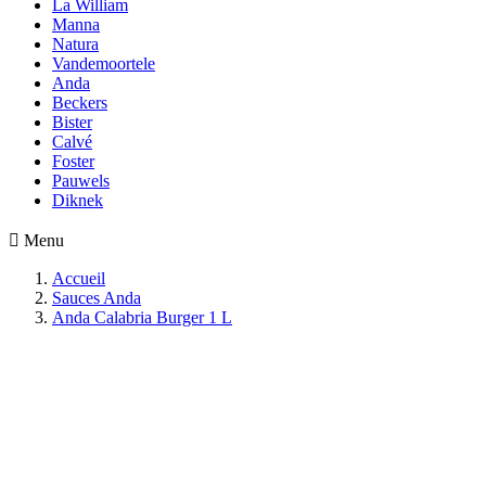
La William
Manna
Natura
Vandemoortele
Anda
Beckers
Bister
Calvé
Foster
Pauwels
Diknek

Menu
Accueil
Sauces Anda
Anda Calabria Burger 1 L