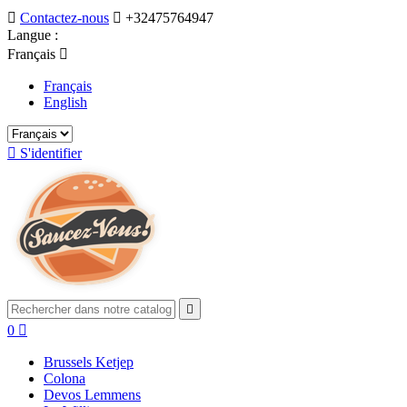

Contactez-nous

+32475764947
Langue :
Français

Français
English

S'identifier

0

Brussels Ketjep
Colona
Devos Lemmens